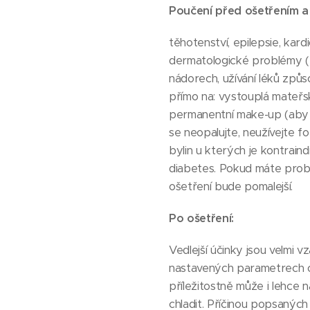
Poučení před ošetřením a
těhotenství, epilepsie, kard
dermatologické problémy ( 
nádorech, užívání léků způso
přímo na: vystouplá mateřs
permanentní make-up (aby s
se neopalujte, neužívejte fot
bylin u kterých je kontrain
diabetes. Pokud máte probl
ošetření bude pomalejší.
Po ošetření:
Vedlejší účinky jsou velmi v
nastavených parametrech o
příležitostně může i lehce
chladit. Příčinou popsanýc