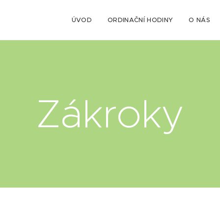
ÚVOD
ORDINAČNÍ HODINY
O NÁS
Zákroky