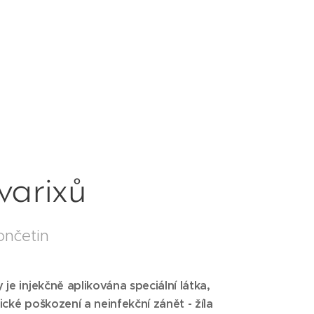
varixů
ončetin
je injekčně aplikována speciální látka,
cké poškození a neinfekční zánět - žíla