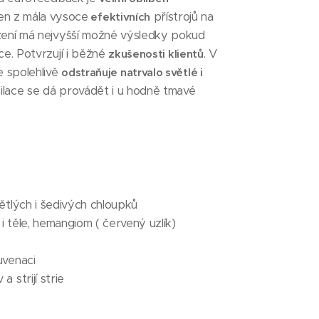
den z mála vysoce
přístrojů na
efektivních
ízení má nejvyšší možné výsledky pokud
ace. Potvrzují i běžné
. V
zkušenosti klientů
e spolehlivě
odstraňuje natrvalo světlé i
pilace se dá provádět i u hodně tmavé
větlých i šedivých chloupků
i i těle, hemangiom ( červený uzlík)
uvenaci
a strijí strie