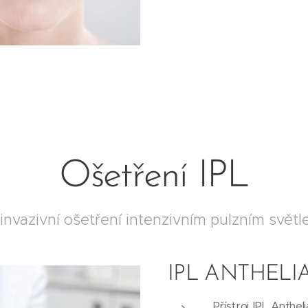
Ošetření IPL
invazivní ošetření intenzivním pulzním svět
IPL ANTHELIA
Přístroj IPL Anthe