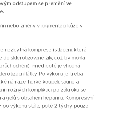
sovým odstupem se přemění ve
e.
in nebo změny v pigmentaci kůže v
je nezbytná komprese (stlačení, která
 do sklerotizované žíly, což by mohla
průchodnění), ihned poté je vhodná
lerotizační látky. Po výkonu je třeba
cké námaze, horké koupeli, sauně a
zení možných komplikaci po zákroku se
 a gelů s obsahem heparinu. Kompresivní
y po výkonu stále, poté 2 týdny pouze