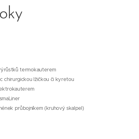
roky
výrůstků termokauterem
 chirurgickou lžičkou či kyretou
elektrokauterem
asmaLiner
ének průbojníkem (kruhový skalpel)