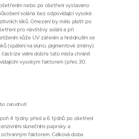
 ošetřením nebo po ošetření vystaveno
sobení solária bez odpovídající vysoké
zitivních léků. Omezení by mělo platit po
etření pro návštěvy solárií a při
 zatížením kůže UV zářením a hnědnutím se
inků (spálení na slunci, pigmentové změny).
části lze velmi dobře tato místa chránit
ídajícím vysokým faktorem (přes 30,
bo zarudnutí
poň 4 týdny před a 6 týdnů po ošetření
enzivními slunečními paprsky a
 ochranným faktorem. Celková doba