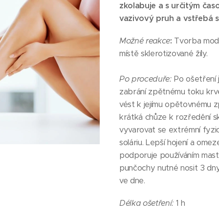
zkolabuje a s určitým ča
vazivový pruh a vstřebá s
Možné reakce
:
Tvorba modř
místě sklerotizované žíly.
Po proceduře:
Po ošetření 
zabrání zpětnému toku krve
vést k jejímu opětovnému z
krátká chůze k rozředění sk
vyvarovat se extrémní fyzi
soláriu. Lepší hojení a ome
podporuje používáním masti
punčochy nutné nosit 3 dn
ve dne.
Délka ošetření:
1 h