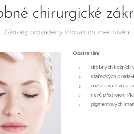
bné chirurgické zák
Zákroky prováděny v lokálním znecitlivění
Odstranění
drobných kožních 
stařeckých bradavic
rozšířených žilek 
névů přístrojem Pl
pigmentových znam