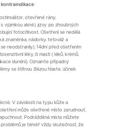
 kontraindikace
:
iostimulátor, otevřené rány,
s výjimkou akné), jizvy po zhoubných
bující fotocitlivost. Ošetření se nedělá
ká znaménka, nádorky, tetováž a
e neodstranily). 14dní před ošetřením
osenzitivní léky, či masti ( léků, krémů,
dikace slunění). Oznamte případný
émy se štítnou žlázou hlaste, účinek
zácné. V závislosti na typu kůže a
šetření může ošetřené místo zarudnout,
 napuchnout. Podrážděná místa můžete
h problémů je téměř vždy skutečnost, že