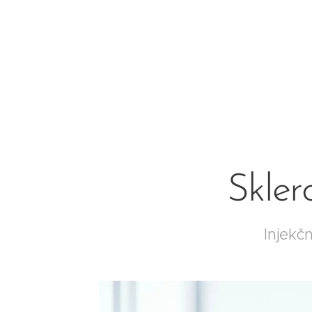
Skler
Injekč