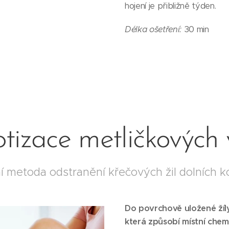
hojení je přibližně týden.
Délka ošetření:
30 min
otizace metličkových 
ní metoda odstranění křečových žil dolních k
Do povrchově uložené žíly 
která způsobí místní chemi