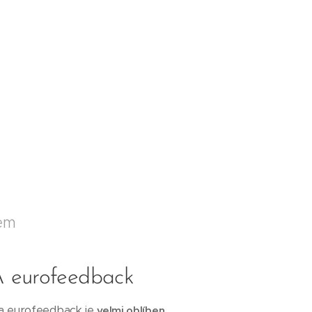
lem
 eurofeedback
lia eurofeedback je
velmi oblíben