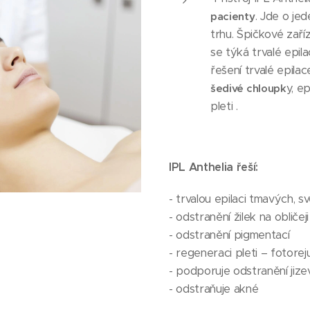
. Jde o je
pacienty
trhu. Špičkové zař
se týká trvalé epil
řešení trvalé epilac
y, e
šedivé chloupk
pleti .
IPL Anthelia řeší:
- trvalou epilaci tmavých, s
- odstranění žilek na obličej
- odstranění pigmentací
- regeneraci pleti – fotorej
- podporuje odstranění jizev 
- odstraňuje akné