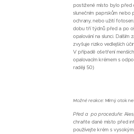
postižené místo bylo před
slunečním paprskům nebo pů
ochrany, nebo užití fotosen
dobu tří týdnů před a po oš
opalování na slunci. Dalším
zvyšuje riziko vedlejších úč
V případě ošetření menších 
opalovacím krémem s odpov
raději 50)
Možné reakce:
Mírný otok ne
Před a po proceduře:
Ales
chraňte dané místo před int
používejte krém s vysokým