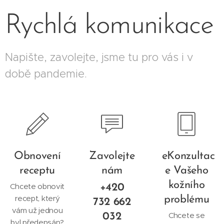
Rychlá komunikace
Napište, zavolejte, jsme tu pro vás i v
době pandemie.
Obnovení
Zavolejte
eKonzultac
receptu
nám
e Vašeho
kožního
Chcete obnovit
+420
recept, který
problému
732
662
vám už jednou
Chcete se
032
byl předepsán?