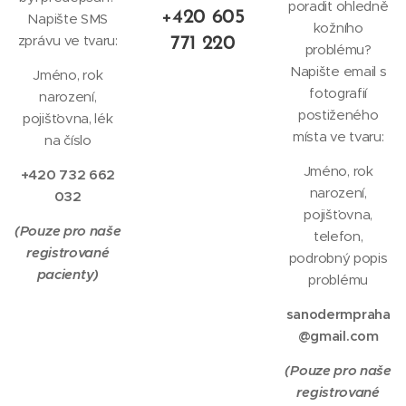
poradit ohledně
+420 605
Napište SMS
kožního
zprávu ve tvaru:
771 220
problému?
Napište email s
Jméno, rok
fotografií
narození,
postiženého
pojišťovna, lék
místa ve tvaru:
na číslo
Jméno, rok
+420 732 662
narození,
032
pojišťovna,
(Pouze pro naše
telefon,
registrované
podrobný popis
pacienty)
problému
sanodermpraha
@gmail.com
(Pouze pro naše
registrované