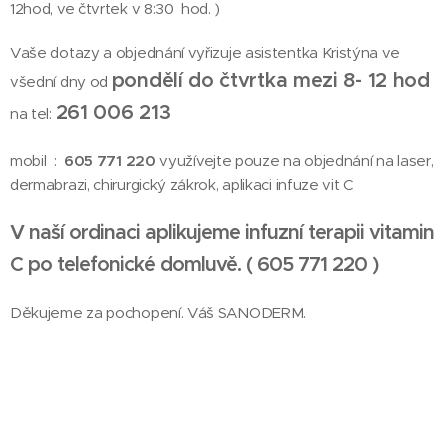
12hod, ve čtvrtek v 8:30 hod. )
Vaše dotazy a objednání vyřizuje asistentka Kristýna ve
pondělí do
čtvrtka mezi 8- 12 hod
všední dny od
261 006 213
na tel:
mobil :
605 771 220
využívejte pouze na objednání na laser,
dermabrazi, chirurgický zákrok, aplikaci infuze vit C
V naší ordinaci aplikujeme infuzní terapii vitamin
C po telefonické domluvě. ( 605 771 220 )
Děkujeme za pochopení. Váš SANODERM.